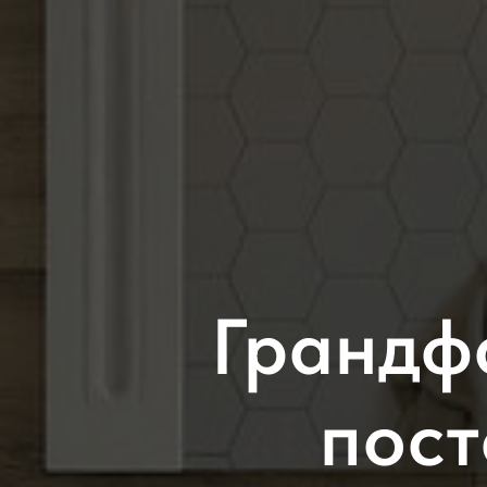
Грандф
пост