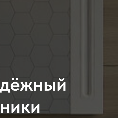
адёжный
хники