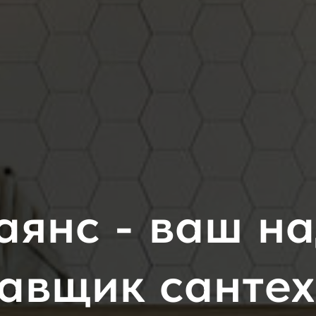
аянс - ваш н
авщик санте