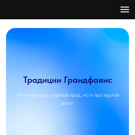
Традиции Грандфаянс
Не только про упорный труд, но и про крутой
досуг